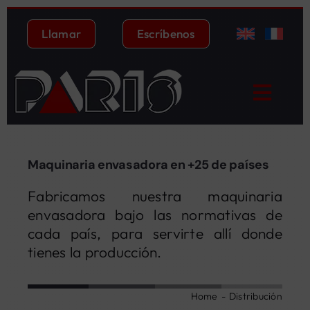
Saltar
al
Llamar
Escríbenos
contenido
Toggl
Navig
Inicio
Maquinaria envasadora en +25 de países
Maquinaria
Fabricamos nuestra maquinaria
Aplicación
envasadora bajo las normativas de
cada país, para servirte allí donde
Quiénes somos
tienes la producción.
Distribución
Home
Distribución
Servicio