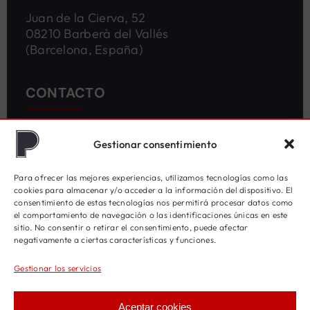
Juan de la Cierva, 52
08210 Barberà del Vallés
(Barcelona, España)
CONTACTO
(+34) 93 718 38 13
Gestionar consentimiento
(+34) 93 718 34 07
Para ofrecer las mejores experiencias, utilizamos tecnologías como las
paris@menparis.com
cookies para almacenar y/o acceder a la información del dispositivo. El
consentimiento de estas tecnologías nos permitirá procesar datos como
el comportamiento de navegación o las identificaciones únicas en este
MAQUINARIA PARA EL ENVASADO
sitio. No consentir o retirar el consentimiento, puede afectar
negativamente a ciertas características y funciones.
Máquinas semiautomáticas
Gestionar los servicios
Máquinas con bolsa prefabricada
Aceptar cookies