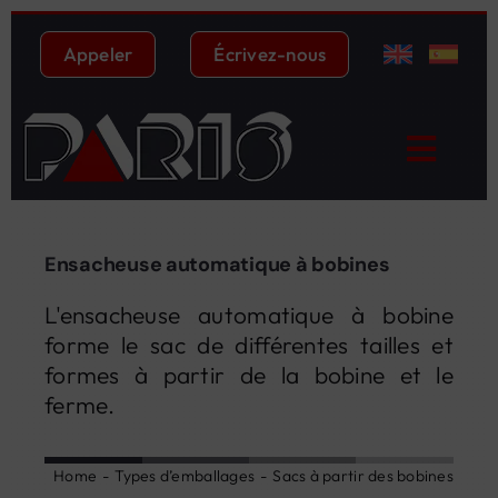
Skip
to
Appeler
Écrivez-nous
content
Toggl
Navig
Accueil
Ensacheuse automatique à bobines
Machines
L'ensacheuse automatique à bobine
Types d’emballages
forme le sac de différentes tailles et
formes à partir de la bobine et le
Qui sommes-nous ?
ferme.
Distribution
Home
Types d’emballages
Sacs à partir des bobines
Service