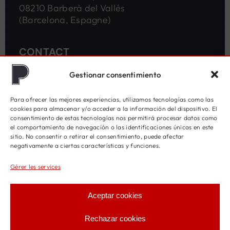
08210 Barberà del Vallés
(Barcelona, Espagne)
CONTACT
Gestionar consentimiento
(+34) 93 718 38 13
Para ofrecer las mejores experiencias, utilizamos tecnologías como las
(+34) 93 718 34 07
cookies para almacenar y/o acceder a la información del dispositivo. El
consentimiento de estas tecnologías nos permitirá procesar datos como
paris@menparis.com
el comportamiento de navegación o las identificaciones únicas en este
sitio. No consentir o retirar el consentimiento, puede afectar
MACHINES D'EMBALLAGE
negativamente a ciertas características y funciones.
Gérer les services
Machines semi-automatiques
Aceptar cookies
Machines avec sacs préfabriqués
Machines avec bobine de sacs
Rechazar cookies