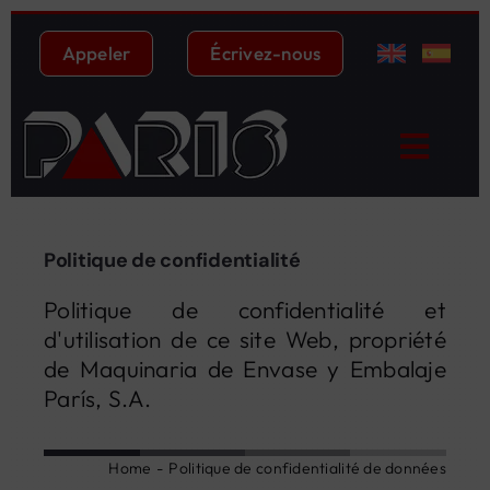
Skip
to
Appeler
Écrivez-nous
content
Toggl
Navig
Accueil
Politique de confidentialité
Machines
Politique de confidentialité et
Types d’emballages
d'utilisation de ce site Web, propriété
de Maquinaria de Envase y Embalaje
Qui sommes-nous ?
París, S.A.
Distribution
Home
Politique de confidentialité de données
Service